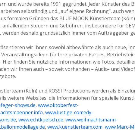
lern und wurde bereits 1991 gegründet. Jeder Künstler de
 arbeiten selbständig und „auf eigene Rechnung“, auch wen
us formalen Gründen das BLUE MOON Künstlerteam (Köln) 
vtl. anfallenden Steuern und Gebühren, insbesondere für GE
), werden deshalb grundsätzlich immer vom Auftraggeber g
räsentieren wir Ihnen sowohl altbewährte als auch neue, inn
Veranstaltungsideen für Ihre privaten Parties, Betriebsfeier
 Hier finden Sie nützliche Informationen wie Fotos, detaill
nden wir Ihnen auch – soweit vorhanden – Audio- und Videofi
gebote.
lerteam (Köln) und ROSSI Productions werden als Einzelu
ls weitere Websites, die Informationen für spezielle Künstl
nfeger-shows.de
,
www.oktoberfest-
achtsmaenner.info
,
www.lustige-comedy-
sons.de
,
www.echtkoelsch.de
.
www.weihnachtsmann-
tballonmodellage.de
,
www.kuenstlerteam.com
,
www.Marc-Ma