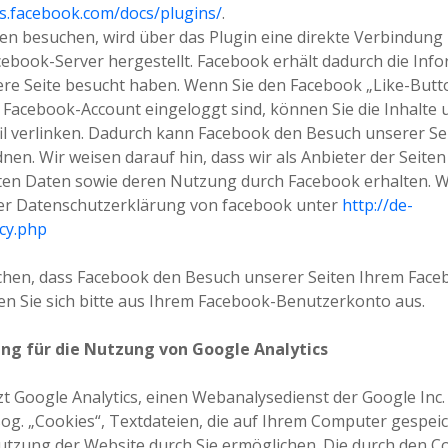
rs.facebook.com/docs/plugins/
.
en besuchen, wird über das Plugin eine direkte Verbindung
book-Server hergestellt. Facebook erhält dadurch die Infor
ere Seite besucht haben. Wenn Sie den Facebook „Like-Butt
 Facebook-Account eingeloggt sind, können Sie die Inhalte 
l verlinken. Dadurch kann Facebook den Besuch unserer Se
en. Wir weisen darauf hin, dass wir als Anbieter der Seite
lten Daten sowie deren Nutzung durch Facebook erhalten. 
 der Datenschutzerklärung von facebook unter
http://de-
cy.php
chen, dass Facebook den Besuch unserer Seiten Ihrem Fac
n Sie sich bitte aus Ihrem Facebook-Benutzerkonto aus.
ng für die Nutzung von Google Analytics
t Google Analytics, einen Webanalysedienst der Google Inc.
sog. „Cookies“, Textdateien, die auf Ihrem Computer gespei
utzung der Website durch Sie ermöglichen. Die durch den C