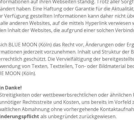
Informationen auf ihren Webseiten ständig. Trotz aller Sorgf
ndert haben. Eine Haftung oder Garantie für die Aktualität,
zur Verfügung gestellten Informationen kann daher nicht 
r alle anderen Websites, auf die mittels Hyperlink verwiesen 
den Inhalt der Websites, die aufgrund einer solchen Verbind
 sich BLUE MOON (Köln) das Recht vor, Änderungen oder E
ormationen jederzeit vorzunehmen. Inhalt und Struktur der
rechtlich geschützt. Die Vervielfältigung der bereitgestell
wendung von Texten, Textteilen, Ton- oder Bildmaterial be
E MOON (Köln).
n Danke!
Streitigkeiten oder wettbewerbsrechtlichen oder ähnlichen 
nnötiger Rechtsstreite und Kosten, uns bereits im Vorfeld 
waltlichen Abmahnung ohne vorhergehende Kontaktaufnahm
nderungspflicht
als unbegründet zurückgewiesen.