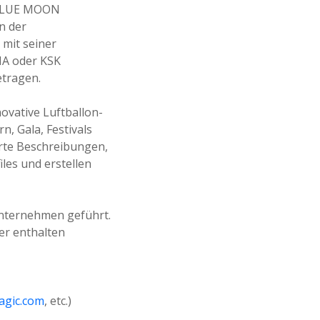
s BLUE MOON
n der
mit seiner
MA oder KSK
etragen.
ovative Luftballon-
n, Gala, Festivals
ierte Beschreibungen,
les und erstellen
nternehmen geführt.
er enthalten
gic.com
, etc.)