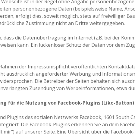
 Webseite ist in der Regel ohne Angabe personenbezogener
eiten personenbezogene Daten (beispielsweise Name, Ansch
den, erfolgt dies, soweit möglich, stets auf freiwilliger Bas
drückliche Zustimmung nicht an Dritte weitergegeben.
n, dass die Datenübertragung im Internet (z.B. bei der Komm
weisen kann. Ein lückenloser Schutz der Daten vor dem Zugri
ahmen der Impressumspflicht veröffentlichten Kontaktdate
ht ausdrücklich angeforderter Werbung und Informationsma
widersprochen. Die Betreiber der Seiten behalten sich ausdrü
r unverlangten Zusendung von Werbeinformationen, etwa dur
ng für die Nutzung von Facebook-Plugins (Like-Button)
ind Plugins des sozialen Netzwerks Facebook, 1601 South Ca
integriert. Die Facebook-Plugins erkennen Sie an dem Face
lt mir“) auf unserer Seite. Eine Übersicht über die Facebook-