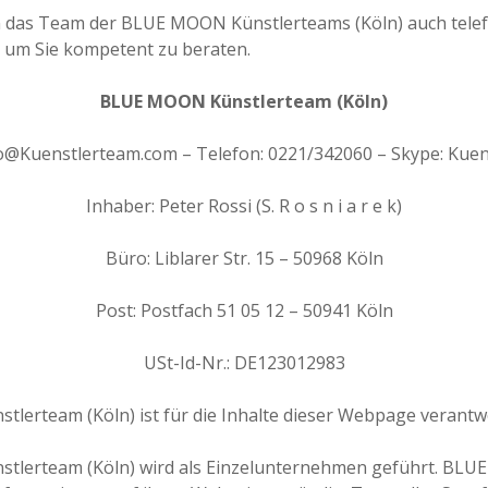
n das Team der BLUE MOON Künstlerteams (Köln) auch telef
 um Sie kompetent zu beraten.
BLUE MOON Künstlerteam (Köln)
fo@Kuenstlerteam.com – Telefon: 0221/342060 – Skype: Kue
Inhaber: Peter Rossi (S. R o s n i a r e k)
Büro: Liblarer Str. 15 – 50968 Köln
Post: Postfach 51 05 12 – 50941 Köln
USt-Id-Nr.: DE123012983
erteam (Köln) ist für die Inhalte dieser Webpage verantwo
lerteam (Köln) wird als Einzelunternehmen geführt. BLUE