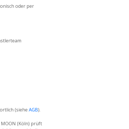
onisch oder per
nstlerteam
rtlich (siehe
AGB
).
 MOON (Köln) prüft