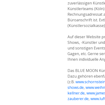
zuverlässigen Künst
Künstlerteams (Köln)
Rechnungsadressat a
Büroanschrift ist. E
(Künstlersozialkasse
Auf dieser Website p
Shows, -Künstler und 
und sonstigen Events.
Gagen, etc. Gerne se
Ihnen individuelle An
Das BLUE MOON Künst
Dazu gehören ebenfal
(z.B.
www.schornstei
shows.de
,
www.weihn
kellner.de
,
www.jame
zauberer.de
,
www.luf