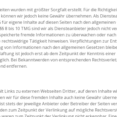
eiten wurden mit größter Sorgfalt erstellt. Für die Richtigkei
te können wir jedoch keine Gewähr übernehmen. Als Dienstea
für eigene Inhalte auf diesen Seiten nach den allgemeinen
§§ 8 bis 10 TMG sind wir als Diensteanbieter jedoch nicht ver
espeicherte fremde Informationen zu überwachen oder nac
e rechtswidrige Tätigkeit hinweisen. Verpflichtungen zur E
g von Informationen nach den allgemeinen Gesetzen bleibe
Haftung ist jedoch erst ab dem Zeitpunkt der Kenntnis eine
glich. Bei Bekanntwerden von entsprechenden Rechtsverle
nd entfernen.
t Links zu externen Webseiten Dritter, auf deren Inhalte wi
n wir für diese fremden Inhalte auch keine Gewähr überneh
ist stets der jeweilige Anbieter oder Betreiber der Seiten ve
rden zum Zeitpunkt der Verlinkung auf mögliche Rechtsvers
e waren zum Zeitpunkt der Verlinkung nicht erkennbar. Ei