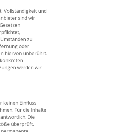
t, Vollständigkeit und
nbieter sind wir
 Gesetzen
pflichtet,
h Umständen zu
ntfernung oder
n hiervon unberührt.
r konkreten
tzungen werden wir
r keinen Einfluss
men. Für die Inhalte
rantwortlich. Die
töße überprüft.
ne permanente